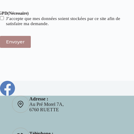
GPD
(Nécessaire)
J’accepte que mes données soient stockées par ce site afin de
satisfaire ma demande.
Adresse :
Au Pré Morel 7A,
6760 RUETTE
Téléphone :